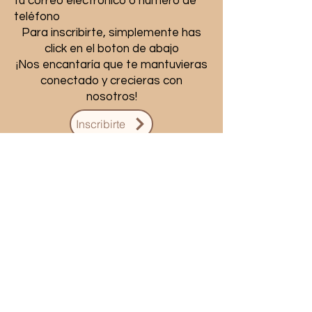
tu correo electrónico o número de
teléfono
Para inscribirte, simplemente has
click en el boton de abajo
¡Nos encantaría que te mantuvieras
conectado y crecieras con
nosotros!
Inscribirte
Click the RSS icon to read the full post